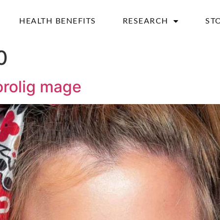
HEALTH BENEFITS
RESEARCH
ST
0
orolig mage